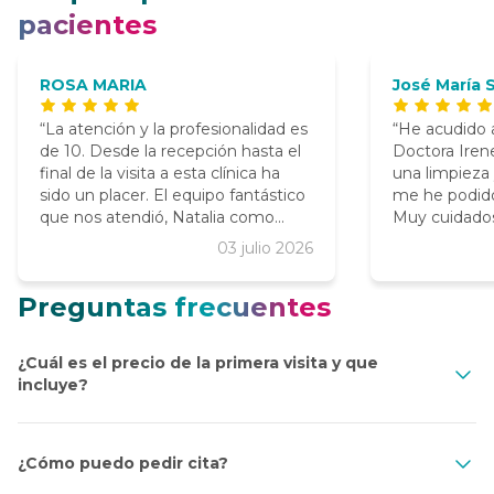
pacientes
ROSA MARIA
José María 
La atención y la profesionalidad es
He acudido a
de 10. Desde la recepción hasta el
Doctora Iren
final de la visita a esta clínica ha
una limpieza
sido un placer. El equipo fantástico
me he podido
que nos atendió, Natalia como
Muy cuidados
higienista, Pedro el director y la
momento. Vo
03 julio 2026
doctora Irene (maravillosa
dos implante
odontóloga). Amabilidad y seriedad.
el director 
Preguntas frecuentes
Recomendable 100%
atento. 100
¿Cuál es el precio de la primera visita y que
incluye?
¿Cómo puedo pedir cita?