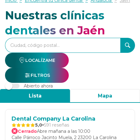
Inicio
Encuentra tu clínica dental
Andalucía
Jaén
Nuestras clínicas
dentales en Jaén
accessibility.searchform.label.searchform
accessibility.searchform.label.searchinput
accessibility.searchform.autocomplete_status
LOCALÍZAME
FILTROS
Abierto ahora
Lista
Mapa
Dental Company La Carolina
5,0
591 reseñas
Cerrado
Abre mañana a las 10:00
Calle Párroco Jacinto Muela, 2 23200 La Carolina